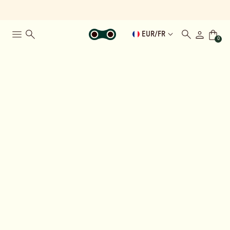
EUR
/
FR
0