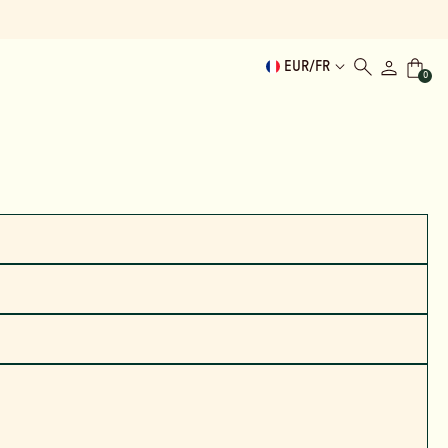
EUR
/
FR
0