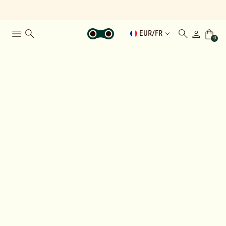
EUR
/
FR
0