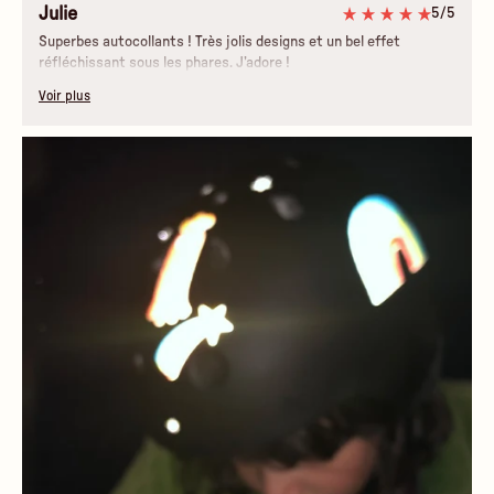
Julie
5/5
Superbes autocollants ! Très jolis designs et un bel effet
réfléchissant sous les phares. J’adore !
Voir plus