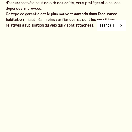
d'assurance vélo peut couvrir ces coûts, vous protégeant ainsi des
dépenses imprévues.
Ce type de garantie est le plus souvent
compris dans l’assurance
habitation
, il faut néanmoins vérifier quelles sont les conditions
relatives à l’utilisation du vélo qui y sont attachées.
Français
Assurance accessoires
Certains contrats d'assurance proposent des options pour couvrir
également les accessoires de votre vélo, tels que les casques, les
systèmes de navigation, les vêtements spécialisés et autres
équipements.
C'est une option intéressante si vous avez investi dans des
accessoires coûteux.
Protection juridique
Certaines assurances peuvent proposer des garanties de protection
juridique. Celles-ci permettent de se faire accompagner en cas de
litige judiciaire et même d’obtenir
une prise en charge totale ou
partielle des frais occasionnés
.
Les garanties de protection juridique peuvent être incluses dans
d’autres types d’assurance comme l’assurance automobile ou