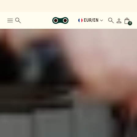
EUR
/
EN
0