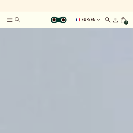
EUR
/
EN
0