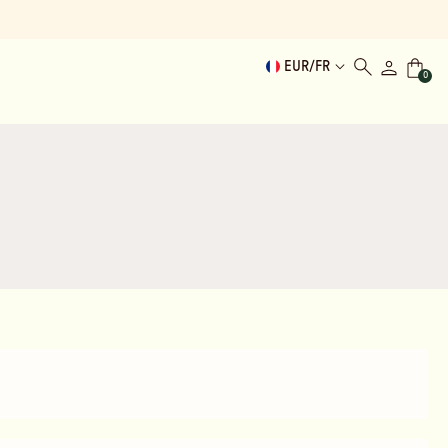
EUR
/
FR
0