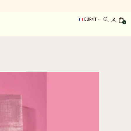
EUR
/
IT
0