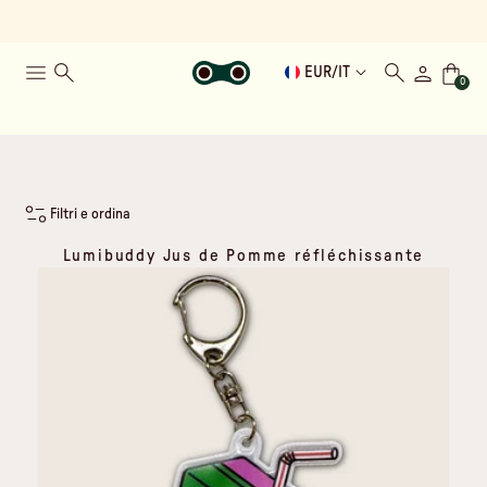
EUR
/
IT
0
Filtri e ordina
Lumibuddy Jus de Pomme réfléchissante