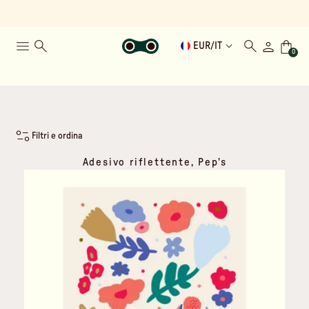
EUR
/
IT
0
Filtri e ordina
Adesivo riflettente, Pep's