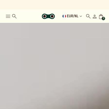
EUR
/
NL
0