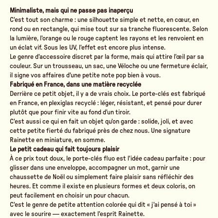
Minimaliste, mais qui ne passe pas inaperçu
C'est tout son charme : une silhouette simple et nette, en cœur, en
rond ou en rectangle, qui mise tout sur sa tranche fluorescente. Selon
la lumière, l'orange ou le rouge captent les rayons et les renvoient en
un éclat vif. Sous les UV, l'effet est encore plus intense.
Le genre d'accessoire discret par la forme, mais qui attire l'œil par sa
couleur. Sur un trousseau, un sac, une Véloche ou une fermeture éclair,
il signe vos affaires d'une petite note pop bien à vous.
Fabriqué en France, dans une matière recyclée
Derrière ce petit objet, il y a de vrais choix. Le porte-clés est fabriqué
en France, en plexiglas recyclé : léger, résistant, et pensé pour durer
plutôt que pour finir vite au fond d'un tiroir.
C'est aussi ce qui en fait un objet qu'on garde : solide, joli, et avec
cette petite fierté du fabriqué près de chez nous. Une signature
Rainette en miniature, en somme.
Le petit cadeau qui fait toujours plaisir
À ce prix tout doux, le porte-clés fluo est l'idée cadeau parfaite : pour
glisser dans une enveloppe, accompagner un mot, garnir une
chaussette de Noël ou simplement faire plaisir sans réfléchir des
heures. Et comme il existe en plusieurs formes et deux coloris, on
peut facilement en choisir un pour chacun.
C'est le genre de petite attention colorée qui dit « j'ai pensé à toi »
avec le sourire — exactement l'esprit Rainette.