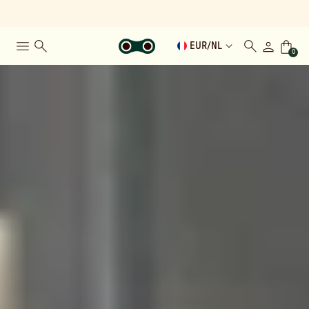
EUR
/
NL
0