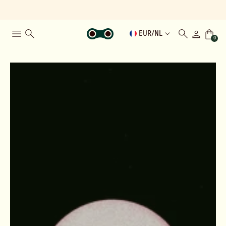
EUR
/
NL
0