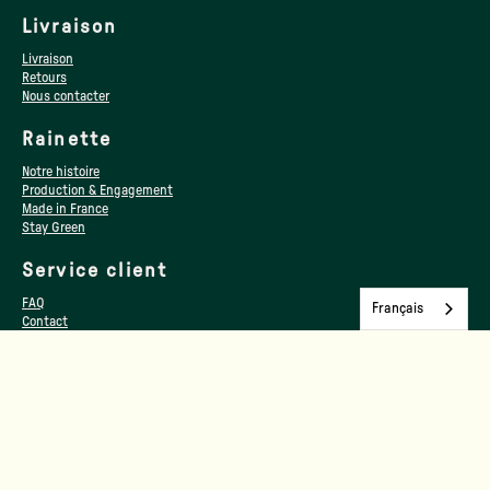
Livraison
Livraison
Retours
Nous contacter
Rainette
Notre histoire
Production & Engagement
Made in France
Stay Green
Service client
FAQ
Français
Contact
Blog
Points de vente
Professionnels
Espace revendeur
Collectivités / Associations / CSE