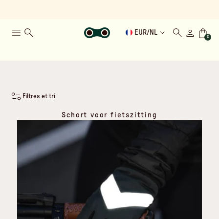
EUR
/
NL
0
Filtres et tri
Schort voor fietszitting