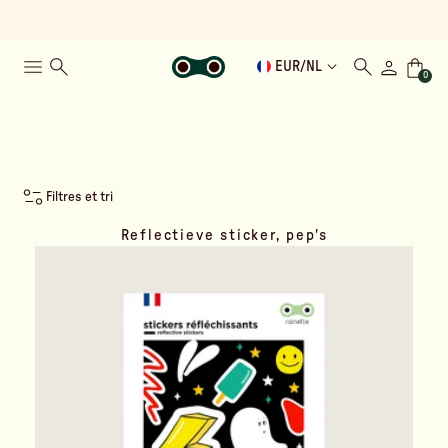
EUR
/
NL
0
Filtres et tri
Reflectieve sticker, pep's