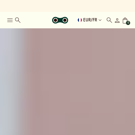
EUR
/
FR
0