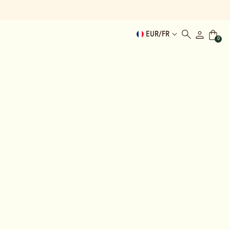
EUR
/
FR
0