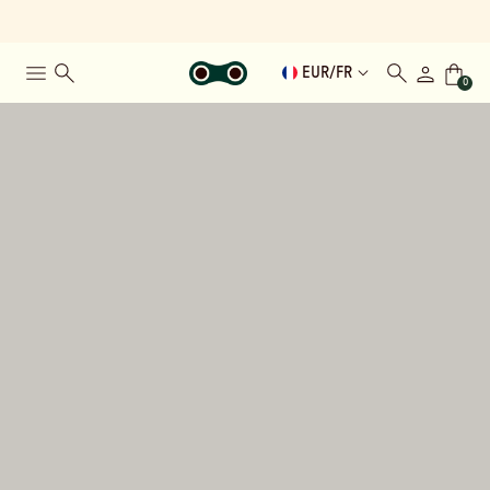
EUR
/
FR
0