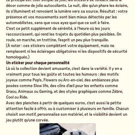
Le principe est tout simple. Le jour, les stickers se fondent dans le
décor comme de jolis autocollants. La nuit, dès qu'un phare les éclaire,
ils s'illuminent et renvoient la lumière vers sa source. Résultat : votre
présence et vos mouvements sont bien mieux détectés par les
automobilistes, sans que vous ayez quoi que ce soit à faire.
C'est ce petit supplément de sérénité, à l'heure où les jours
raccourcissent, qui rend les trajets du quotidien plus paisibles. On
roule, on marche, on trottine, l'esprit un peu plus tranquille.
(À noter : ces stickers complètent votre équipement, mais ne
remplacent ni les éclairages obligatoires ni les dispositifs de sécurité
homologués.)
Un sticker pour chaque personnalité
Là où la collection devient amusante, c'est dans la variété. Il y en a
vraiment pour tous les goûts et toutes les humeurs : des motifs
joyeux comme Pep's, Flowers ou Arc-en-ciel, des ambiances plus
posées comme Slow life, des clins d'œil pour les enfants comme
Graou, Animaux ou Gaming, et des styles graphiques comme Zèbre,
Cool ou Ride.
Avec des planches à partir de quelques euros, c'est aussi la petite
attention facile à offrir, ou à customiser à plusieurs en famille. Chacun
choisit son motif, personnalise son matériel, et la visibilité devient un
jeu plutôt qu'une corvée.