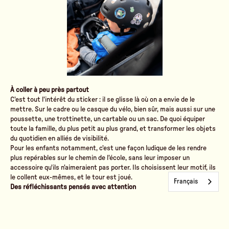
À coller à peu près partout
C'est tout l'intérêt du sticker : il se glisse là où on a envie de le
mettre. Sur le cadre ou le casque du vélo, bien sûr, mais aussi sur une
poussette, une trottinette, un cartable ou un sac. De quoi équiper
toute la famille, du plus petit au plus grand, et transformer les objets
du quotidien en alliés de visibilité.
Pour les enfants notamment, c'est une façon ludique de les rendre
plus repérables sur le chemin de l'école, sans leur imposer un
accessoire qu'ils n'aimeraient pas porter. Ils choisissent leur motif, ils
le collent eux-mêmes, et le tour est joué.
Français
Des réfléchissants pensés avec attention
Sous leur air tout simple, ces
stickers
ont quelques qualités qu'on
aime mettre en avant. Ils sont solides et durables, et surtout ils n'ont
besoin d'aucune pile ni source d'énergie pour fonctionner : c'est la
lumière des phares qui fait tout le travail.