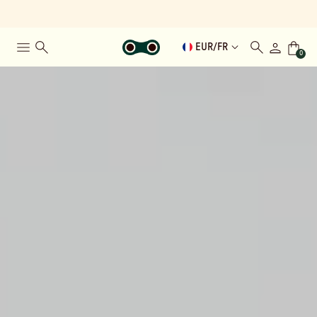
EUR
/
FR
0