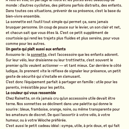
monde : d'autres cyclistes, des piétons parfois distraits, des enfants.
Dans toutes ces situations, prévenir de sa présence, c'est la base du
bien-vivre ensemble.
La sonnette est l'outil tout simple qui permet ça, sans jamais
brusquer personne. Un coup de pouce sur le levier, un son clair et net,
et chacun sait que vous êtes là. C'est ce petit supplément de
courtoisie qui rend les trajets plus fluides et plus sereins, pour vous
comme pour les autres.
Un geste qui plaît aussi aux enfants
Avouons-le : la
sonnette
, c'est l'accessoire que les enfants adorent.
Sur leur vélo, leur draisienne ou leur trottinette, c'est souvent le
premier qu'ils veulent actionner — et tant mieux. Car derrière le côté
ludique, ils prennent vite le réflexe de signaler leur présence, un petit
geste de sécurité qui s'installe en s'amusant.
C'est donc l'équipement parfait à partager en famille : utile pour les
parents, irrésistible pour les petits.
La couleur qui vous ressemble
Chez Rainette, on n'a jamais cru qu'un accessoire utile devait être
terne. Nos sonnettes se déclinent dans une palette qui donne le
sourire : bleue, framboise, orange, noire, ou même transparente pour
les amateurs de discret. De quoi l'assortir à votre vélo, à votre
humeur, ou à votre Véloche préférée.
C'est aussi le petit cadeau idéal : sympa, utile, à prix doux, et qui fait