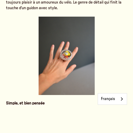
toujours plaisir à un amoureux du vélo. Le genre de détail qui finit la
touche d'un guidon avec style.
Français
Simple, et bien pensée
Pas besoin de mode d'emploi : la sonnette se fixe en un geste sur le
guidon et s'actionne du bout du pouce, sans lâcher les mains du vélo.
Un son franc, une prise en main intuitive, et un petit objet qui fait son
travail jour après jour, sans chichis.
En résumé