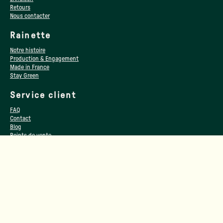
Retours
Nous contacter
Rainette
Notre histoire
Production & Engagement
Made in France
Stay Green
Service client
FAQ
Contact
Blog
Points de vente
Professionnels
Espace revendeur
Collectivités / Associations / CSE
Informations
Mentions légales
Données personnelles