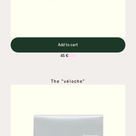
Add to cart
45 €
The "véloche"