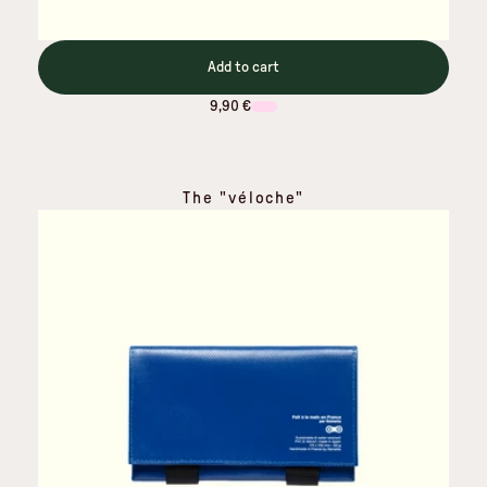
Add to cart
9,90 €
The "véloche"