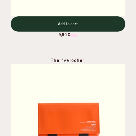
Add to cart
9,90 €
The "véloche"