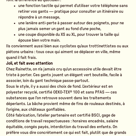
font la différence au quotidien :
une
fonction tactile
qui permet d'utiliser votre téléphone sans
retirer vos gants — pratique pour consulter un itinéraire ou
répondre à un message,
une
lanière anti-perte
à passer autour des poignets, pour ne
plus jamais semer un gant au fond d'une poche,
une coupe disponible
du XS au XL
, pour trouver la taille qui
épouse bien votre main.
Ils conviennent aussi bien aux cyclistes qu'aux trottinettistes ou aux
piétons urbains : tous ceux qui aiment se déplacer en ville, même
quand il fait frais.
Joli, et fait avec attention
Chez Rainette, on n'a jamais cru qu'un accessoire utile devait être
triste à porter. Ces gants jouent un élégant vert bouteille, facile à
associer, loin du gant technique passe-partout.
Sous le style, il y a aussi des choix de fond. L'extérieur est en
polyester recyclé, certifié OEKO-TEX® 100 et sans PFAS
— ces
substances que l'on retrouve souvent dans les traitements
déperlants. La bâche provient même de fins de rouleaux destinés, à
l'origine, aux châteaux gonflables.
Côté fabrication, l'atelier partenaire est certifié BSCI, gage de
conditions de travail respectueuses : horaires encadrés, salaire
équitable, congés payés, interdiction du travail des enfants. On
préfère vous dire concrètement ce qui est fait, plutôt que de grands