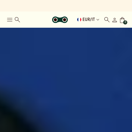
EUR
/
IT
0