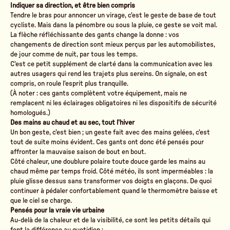
Indiquer sa direction, et être bien compris
Tendre le bras pour annoncer un virage, c'est le geste de base de tout
cycliste. Mais dans la pénombre ou sous la pluie, ce geste se voit mal.
La flèche réfléchissante des gants change la donne : vos
changements de direction sont mieux perçus par les automobilistes,
de jour comme de nuit, par tous les temps.
C'est ce petit supplément de clarté dans la communication avec les
autres usagers qui rend les trajets plus sereins. On signale, on est
compris, on roule l'esprit plus tranquille.
(À noter : ces gants complètent votre équipement, mais ne
remplacent ni les éclairages obligatoires ni les dispositifs de sécurité
homologués.)
Des mains au chaud et au sec, tout l'hiver
Un bon geste, c'est bien ; un geste fait avec des mains gelées, c'est
tout de suite moins évident. Ces gants ont donc été pensés pour
affronter la mauvaise saison de bout en bout.
Côté chaleur, une
doublure polaire toute douce
garde les mains au
chaud même par temps froid. Côté météo, ils sont
imperméables
: la
pluie glisse dessus sans transformer vos doigts en glaçons. De quoi
continuer à pédaler confortablement quand le thermomètre baisse et
que le ciel se charge.
Pensés pour la vraie vie urbaine
Au-delà de la chaleur et de la visibilité, ce sont les petits détails qui