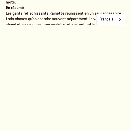
mots.
En résumé
Les gants réfléchissants Rainette
réunissent en un seul accessoire
trois choses qu'on cherche souvent séparément l'hiver : des mains au
Français
chaud et au sec, une vraie visibilité, et surtout cette flèche qui
signale clairement vos changements de direction. De quoi tendre le
bras sans hésiter, et rouler plus serein quand les jours
raccourcissent.
Parce qu'au fond, bien se faire comprendre sur la route, c'est déjà
rouler plus tranquille.
Gants réfléchissants, imperméables et chauds — 59,90 €
(au lieu de
64,90 €), en vert bouteille, du XS au XL, sur la boutique Rainette.
Notizia
Voir tous