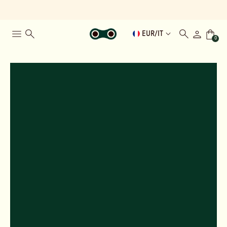
EUR
/
IT
0