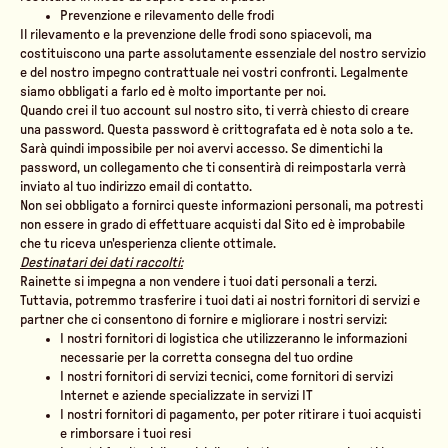
Prevenzione e rilevamento delle frodi
Il rilevamento e la prevenzione delle frodi sono spiacevoli, ma
costituiscono una parte assolutamente essenziale del nostro servizio
e del nostro impegno contrattuale nei vostri confronti. Legalmente
siamo obbligati a farlo ed è molto importante per noi.
Quando crei il tuo account sul nostro sito, ti verrà chiesto di creare
una password. Questa password è crittografata ed è nota solo a te.
Sarà quindi impossibile per noi avervi accesso. Se dimentichi la
password, un collegamento che ti consentirà di reimpostarla verrà
inviato al tuo indirizzo email di contatto.
Non sei obbligato a fornirci queste informazioni personali, ma potresti
non essere in grado di effettuare acquisti dal Sito ed è improbabile
che tu riceva un'esperienza cliente ottimale.
Destinatari dei dati raccolti:
Rainette si impegna a non vendere i tuoi dati personali a terzi.
Tuttavia, potremmo trasferire i tuoi dati ai nostri fornitori di servizi e
partner che ci consentono di fornire e migliorare i nostri servizi:
I nostri fornitori di logistica che utilizzeranno le informazioni
necessarie per la corretta consegna del tuo ordine
I nostri fornitori di servizi tecnici, come fornitori di servizi
Internet e aziende specializzate in servizi IT
I nostri fornitori di pagamento, per poter ritirare i tuoi acquisti
e rimborsare i tuoi resi