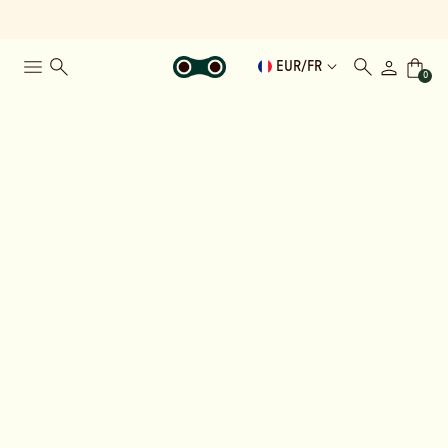
EUR
/
FR
0