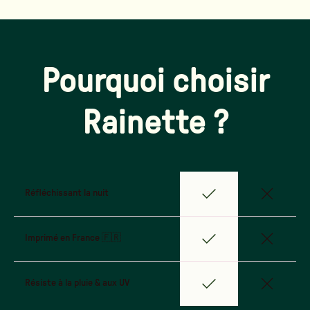
Pourquoi choisir
Rainette ?
Réfléchissant la nuit
Imprimé en France 🇫🇷
Résiste à la pluie & aux UV