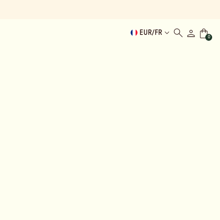
EUR
/
FR
0