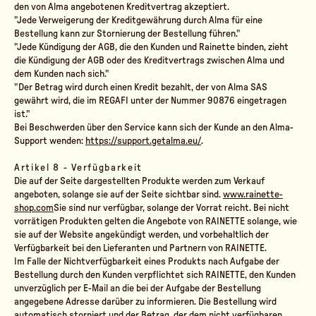
den von Alma angebotenen Kreditvertrag akzeptiert.
"Jede Verweigerung der Kreditgewährung durch Alma für eine
Bestellung kann zur Stornierung der Bestellung führen."
"Jede Kündigung der AGB, die den Kunden und Rainette binden, zieht
die Kündigung der AGB oder des Kreditvertrags zwischen Alma und
dem Kunden nach sich."
"Der Betrag wird durch einen Kredit bezahlt, der von Alma SAS
gewährt wird, die im REGAFI unter der Nummer 90876 eingetragen
ist."
Bei Beschwerden über den Service kann sich der Kunde an den Alma-
Support wenden:
https://support.getalma.eu/
.
Artikel 8 - Verfügbarkeit
Die auf der Seite dargestellten Produkte werden zum Verkauf
angeboten, solange sie auf der Seite sichtbar sind.
www.rainette-
shop.com
Sie sind nur verfügbar, solange der Vorrat reicht. Bei nicht
vorrätigen Produkten gelten die Angebote von RAINETTE solange, wie
sie auf der Website angekündigt werden, und vorbehaltlich der
Verfügbarkeit bei den Lieferanten und Partnern von RAINETTE.
Im Falle der Nichtverfügbarkeit eines Produkts nach Aufgabe der
Bestellung durch den Kunden verpflichtet sich RAINETTE, den Kunden
unverzüglich per E-Mail an die bei der Aufgabe der Bestellung
angegebene Adresse darüber zu informieren. Die Bestellung wird
automatisch storniert und der Betrag, der dem nicht verfügbaren