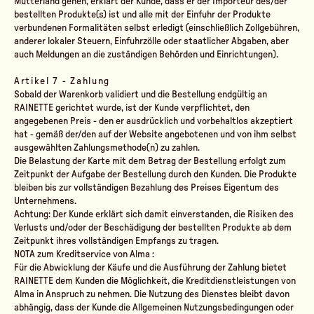
Mutterland gehen, erklärt der Kunde, dass er der Importeur des/der
bestellten Produkte(s) ist und alle mit der Einfuhr der Produkte
verbundenen Formalitäten selbst erledigt (einschließlich Zollgebühren,
anderer lokaler Steuern, Einfuhrzölle oder staatlicher Abgaben, aber
auch Meldungen an die zuständigen Behörden und Einrichtungen).
Artikel 7 - Zahlung
Sobald der Warenkorb validiert und die Bestellung endgültig an
RAINETTE gerichtet wurde, ist der Kunde verpflichtet, den
angegebenen Preis - den er ausdrücklich und vorbehaltlos akzeptiert
hat - gemäß der/den auf der Website angebotenen und von ihm selbst
ausgewählten Zahlungsmethode(n) zu zahlen.
Die Belastung der Karte mit dem Betrag der Bestellung erfolgt zum
Zeitpunkt der Aufgabe der Bestellung durch den Kunden. Die Produkte
bleiben bis zur vollständigen Bezahlung des Preises Eigentum des
Unternehmens.
Achtung: Der Kunde erklärt sich damit einverstanden, die Risiken des
Verlusts und/oder der Beschädigung der bestellten Produkte ab dem
Zeitpunkt ihres vollständigen Empfangs zu tragen.
NOTA zum Kreditservice von Alma :
Für die Abwicklung der Käufe und die Ausführung der Zahlung bietet
RAINETTE dem Kunden die Möglichkeit, die Kreditdienstleistungen von
Alma in Anspruch zu nehmen. Die Nutzung des Dienstes bleibt davon
abhängig, dass der Kunde die Allgemeinen Nutzungsbedingungen oder