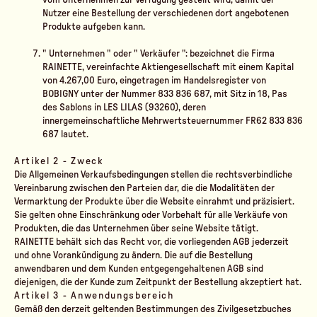
vom Unternehmen zur Verfügung gestellt wird, damit der
Nutzer eine Bestellung der verschiedenen dort angebotenen
Produkte aufgeben kann.
"
Unternehmen
" oder "
Verkäufer
": bezeichnet die Firma
RAINETTE, vereinfachte Aktiengesellschaft mit einem Kapital
von 4.267,00 Euro, eingetragen im Handelsregister von
BOBIGNY unter der Nummer 833 836 687, mit Sitz in 18, Pas
des Sablons in LES LILAS (93260), deren
innergemeinschaftliche Mehrwertsteuernummer FR62 833 836
687 lautet.
Artikel 2 - Zweck
Die Allgemeinen Verkaufsbedingungen stellen die rechtsverbindliche
Vereinbarung zwischen den Parteien dar, die die Modalitäten der
Vermarktung der Produkte über die Website einrahmt und präzisiert.
Sie gelten ohne Einschränkung oder Vorbehalt für alle Verkäufe von
Produkten, die das Unternehmen über seine Website tätigt.
RAINETTE behält sich das Recht vor, die vorliegenden AGB jederzeit
und ohne Vorankündigung zu ändern. Die auf die Bestellung
anwendbaren und dem Kunden entgegengehaltenen AGB sind
diejenigen, die der Kunde zum Zeitpunkt der Bestellung akzeptiert hat.
Artikel 3 - Anwendungsbereich
Gemäß den derzeit geltenden Bestimmungen des Zivilgesetzbuches