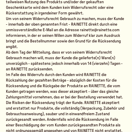
teilweisen Nutzung des Produkts und/oder der gekauften
Geschenkkarte wird dem Kunden kein Widerrufsrecht oder eine
Rückerstattung in irgendeiner Form gewährt.
Um von seinem Widerrufsrecht Gebrauch zu machen, muss der Kunde
- innerhalb der oben genannten Frist - RAINETTE direkt durch eine
unmissverständliche E-Mail an die Adresse rainette@rainette.com
informieren, in der er seinen Willen zum Widerruf klar zum Ausdruck
bringt und die Bestellnummer sowie den Grund für die Rücksendung
angibt.
Ab dem Tag der Mitteilung, dass er von seinem Widerrufsrecht
Gebrauch machen will, muss der Kunde die gelieferte(n) Ware(n)
unverzüglich - spätestens jedoch innerhalb von 14 (vierzehn) Tagen -
an RAINETTE zurücksenden.
Im Falle des Widerrufs durch den Kunden wird RAINETTE die
Rückzahlung der gezahlten Beträge - abzüglich der Kosten für die
Rücksendung und die Rückgabe der Produkte an RAINETTE, die vom
Kunden getragen werden, was dieser akzeptiert - über das gleiche
Zahlungsmittel vornehmen, das er bei der Bestellung verwendet hat.
Die Risiken der Rücksendung trägt der Kunde. RAINETTE akzeptiert
und erstattet nur Produkte, die vollständig (Verpackung, Zubehör und
Gebrauchsanweisung), sauber und in einwandfreiem Zustand
zurückgesandt werden. Andernfalls wird die Rücksendung im Falle
einer Beschädigung der vom Kunden zurückgesandten Produkte als
nicht ordnungsgemäß angesehen und von RAINETTE nicht erstattet,