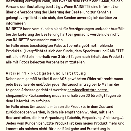
Bestellung verfolgen kann, und zwar ab dem Erhalt der E-Mail, die den
Versand der Bestellung bestätigt. Wenn RAINETTE eine Information
über die Verzögerung der Lieferung der Bestellung zur Kenntnis
gelangt, verpflichtet sie sich, den Kunden unverzüglich darüber zu
informieren.
RAINETTE kann vom Kunden nicht für Verzögerungen und/oder Ausfälle
bei der Lieferung der Bestellung haftbar gemacht werden, die nicht
von RAINETTE verursacht wurden.
Im Falle eines beschädigten Pakets (bereits geöffnet, fehlende
Produkte...) verpflichtet sich der Kunde, dem Spediteur und RAINETTE
mit allen Mitteln innerhalb von 3 (drei) Tagen nach Erhalt des Produkts
alle mit Fotos belegten Vorbehalte mitzuteilen.
Artikel 11 - Rückgabe und Erstattung
Neben dem gemäß Artikel 9 der AGB gewährten Widerrufsrecht muss
jede Beschwerde und/oder jeder Umtauschantrag per E-Mail an die
folgende Adresse gerichtet werden:
serviceclient@rainette-
shop.com
Die Rücksendung muss innerhalb von 30 (dreißig) Tagen ab
dem Lieferdatum erfolgen.
Im Falle eines Umtauschs müssen die Produkte in dem Zustand
zurückgegeben werden, in dem sie empfangen wurden, mit allen
Bestandteilen, die ihre
Verpackung
(Zubehör, Verpackung, Anleitung...).
Jedes vom Kunden benutzte Produkt ist kein neues Produkt mehr und
kommt als solches nicht für eine Rückgabe und Erstattung in