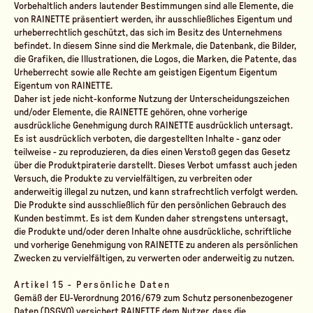
Vorbehaltlich anders lautender Bestimmungen sind alle Elemente, die
von RAINETTE präsentiert werden, ihr ausschließliches Eigentum und
urheberrechtlich geschützt, das sich im Besitz des Unternehmens
befindet. In diesem Sinne sind die Merkmale, die Datenbank, die Bilder,
die Grafiken, die Illustrationen, die Logos, die Marken, die Patente, das
Urheberrecht sowie alle Rechte am geistigen Eigentum Eigentum
Eigentum von RAINETTE.
Daher ist jede nicht-konforme Nutzung der Unterscheidungszeichen
und/oder Elemente, die RAINETTE gehören, ohne vorherige
ausdrückliche Genehmigung durch RAINETTE ausdrücklich untersagt.
Es ist ausdrücklich verboten, die dargestellten Inhalte - ganz oder
teilweise - zu reproduzieren, da dies einen Verstoß gegen das Gesetz
über die Produktpiraterie darstellt. Dieses Verbot umfasst auch jeden
Versuch, die Produkte zu vervielfältigen, zu verbreiten oder
anderweitig illegal zu nutzen, und kann strafrechtlich verfolgt werden.
Die Produkte sind ausschließlich für den persönlichen Gebrauch des
Kunden bestimmt. Es ist dem Kunden daher strengstens untersagt,
die Produkte und/oder deren Inhalte ohne ausdrückliche, schriftliche
und vorherige Genehmigung von RAINETTE zu anderen als persönlichen
Zwecken zu vervielfältigen, zu verwerten oder anderweitig zu nutzen.
Artikel 15 - Persönliche Daten
Gemäß der EU-Verordnung 2016/679 zum Schutz personenbezogener
Daten (DSGVO) versichert RAINETTE dem Nutzer, dass die