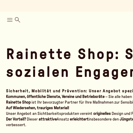
Rainette Shop: S
sozialen Engag
Sicherheit, Mobilität und Prävention: Unser Angebot spezi
Kommunen, öffentliche Dienste, Vereine und Betriebsräte
– Sie alle haben
Rainette Shop
ist Ihr bevorzugter Partner für Ihre Maßnahmen zur Sensibil
Auf Wiedersehen, trauriges Material!
Unser Angebot an Sichtbarkeitsprodukten vereint
originelles
Design und F
Der Vorteil?
Dieser
attraktive
Ansatz
erleichtert
insbesondere den
Jüngst
verbessert.