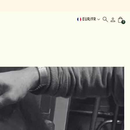
EUR
/
FR
0