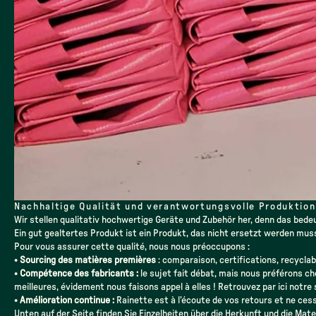
Nachhaltige Qualität und verantwortungsvolle Produktion
Wir stellen qualitativ hochwertige Geräte und Zubehör her, denn das bedeu
Ein gut gealtertes Produkt ist ein Produkt, das nicht ersetzt werden mus
Pour vous assurer cette qualité, nous nous préoccupons :
•
Sourcing des matières premières
: comparaison, certifications, recyclab
•
Compétence des fabricants :
le sujet fait débat, mais nous préférons cho
meilleures, évidement nous faisons appel à elles ! Retrouvez par ici notre
•
Amélioration continue :
Rainette est à l’écoute de vos retours et ne ces
Unten auf der Seite finden Sie
Einzelheiten über die Herkunft und die Mate