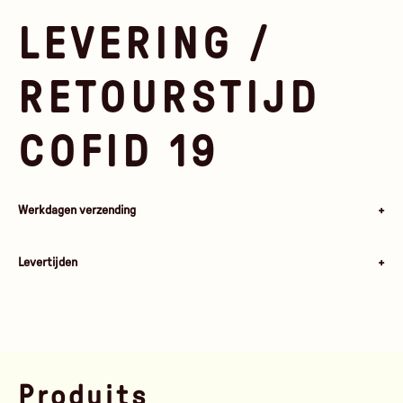
Al onze textielapparatuur zijn vervaardigd door dezelfde producent, de
fabriek is gecertificeerd BSCI * en bevindt zich in de buurt van
LEVERING /
Shanghai. Die Weefsels werden nach OEKO-Tex 100 zertifiziert und
sind recyclebaar.
RETOURSTIJD
COFID 19
Werkdagen verzending
Wij zorgen voor een tijd voor het verwerken van normale zendingen
voor al uw bestellingen:
Levertijden
Elke bestelling die vóór 12 uur is aangenomen, wordt dezelfde
dag behandeld. De bestellingen die na 12H zijn geplaatst,
Afhankelijk van de geselecteerde drager en het land en de
worden binnen 24 uur verwerkt.
gezondheidssituatie bij "het moment t", kunnen de deadlines variëren.
- De bestellingen die op vrijdag zijn geplaatst na 12 uur worden
Wij adviseren u om te informeren op de website van de koerier van uw
op de volgende maandag behandeld.
keuze:
Colissimo
-
DPD_ RELAIS PICKUP
-
DPD - Express-service
Produits