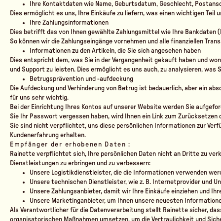
Ihre Kontaktdaten wie Name, Geburtsdatum, Geschlecht, Postansc
Dies ermöglicht es uns, Ihre Einkäufe zu liefern, was einen wichtigen Teil
Ihre Zahlungsinformationen
Dies betrifft das von Ihnen gewählte Zahlungsmittel wie Ihre Bankdaten (k
So können wir die Zahlungseingänge vornehmen und alle finanziellen Trans
Informationen zu den Artikeln, die Sie sich angesehen haben
Dies entspricht dem, was Sie in der Vergangenheit gekauft haben und w
und Support zu leisten. Dies ermöglicht es uns auch, zu analysieren, was 
Betrugsprävention und -aufdeckung
Die Aufdeckung und Verhinderung von Betrug ist bedauerlich, aber ein abso
für uns sehr wichtig.
Bei der Einrichtung Ihres Kontos auf unserer Website werden Sie aufgeford
Sie Ihr Passwort vergessen haben, wird Ihnen ein Link zum Zurücksetzen
Sie sind nicht verpflichtet, uns diese persönlichen Informationen zur Verf
Kundenerfahrung erhalten.
Empfänger der erhobenen Daten :
Rainette verpflichtet sich, Ihre persönlichen Daten nicht an Dritte zu v
Dienstleistungen zu erbringen und zu verbessern:
Unsere Logistikdienstleister, die die Informationen verwenden werd
Unsere technischen Dienstleister, wie z. B. Internetprovider und Un
Unsere Zahlungsanbieter, damit wir Ihre Einkäufe einziehen und I
Unsere Marketinganbieter, um Ihnen unsere neuesten Informatio
Als Verantwortlicher für die Datenverarbeitung stellt Rainette sicher, da
organisatorischen Maßnahmen umsetzen, um die Vertraulichkeit und Siche