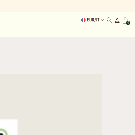
EUR
/
IT
0