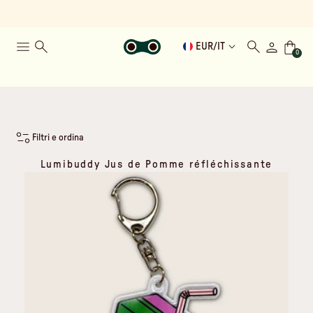
EUR
/
IT
0
Filtri e ordina
Lumibuddy Jus de Pomme réfléchissante