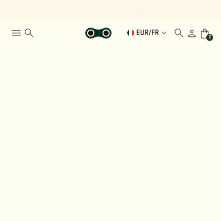
EUR
/
FR
0