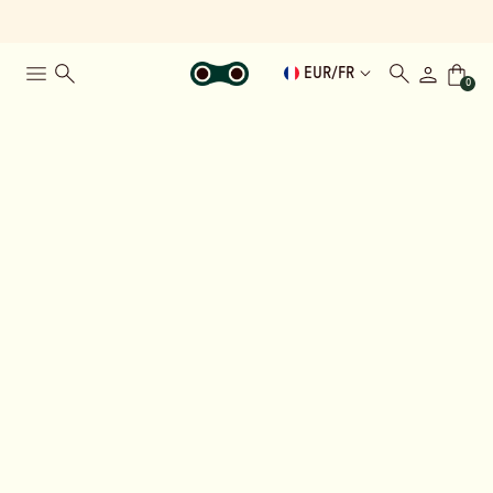
EUR
/
FR
0