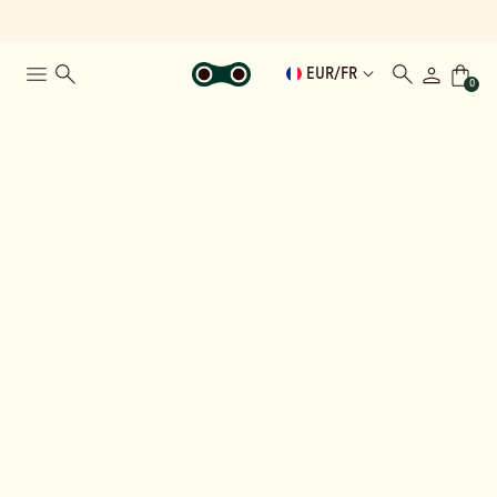
EUR
/
FR
0