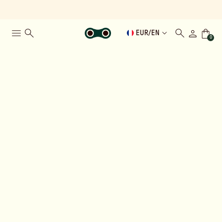
EUR
/
EN
0