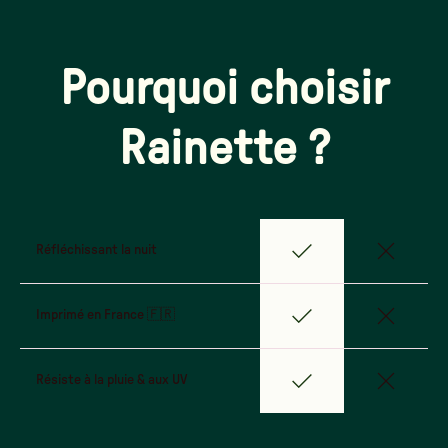
Pourquoi choisir
Rainette ?
Réfléchissant la nuit
Imprimé en France 🇫🇷
Résiste à la pluie & aux UV