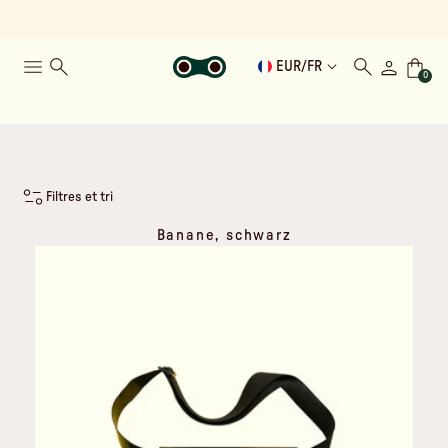
EUR
/
FR
0
Filtres et tri
Banane, schwarz