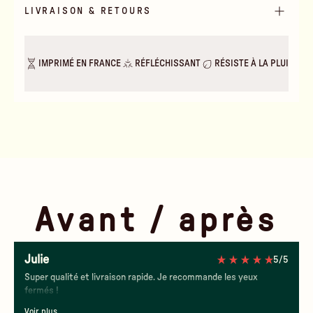
LIVRAISON & RETOURS
IMPRIMÉ EN FRANCE
RÉFLÉCHISSANT
RÉSISTE À LA PLUIE & A
Avant / après
Julie
5/5
Jour
Nuit
Super qualité et livraison rapide. Je recommande les yeux
fermés !
Voir plus