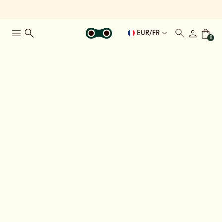
EUR
/
FR
0