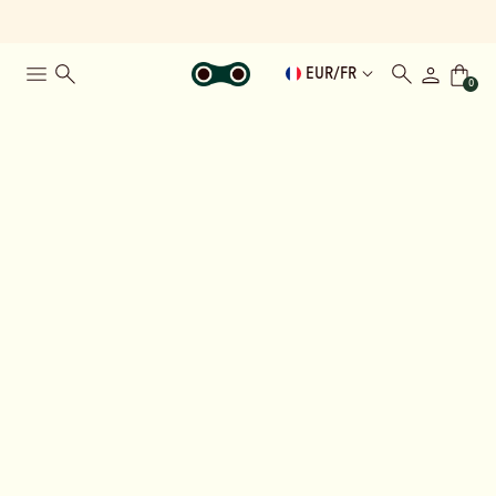
EUR
/
FR
0