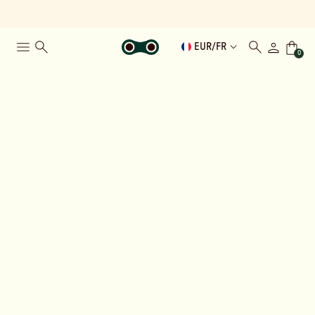
EUR
/
FR
0