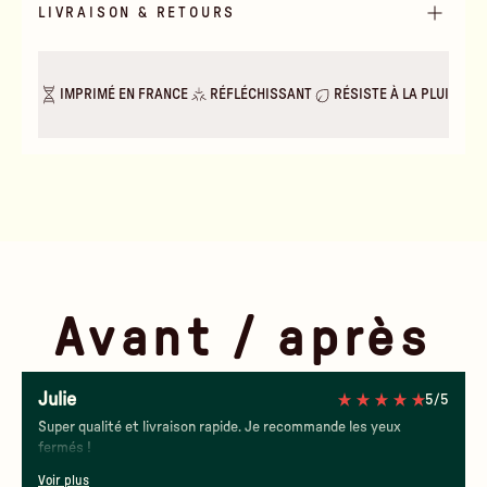
LIVRAISON & RETOURS
IMPRIMÉ EN FRANCE
RÉFLÉCHISSANT
RÉSISTE À LA PLUIE & A
Avant / après
Julie
5/5
Jour
Nuit
Super qualité et livraison rapide. Je recommande les yeux
fermés !
Voir plus