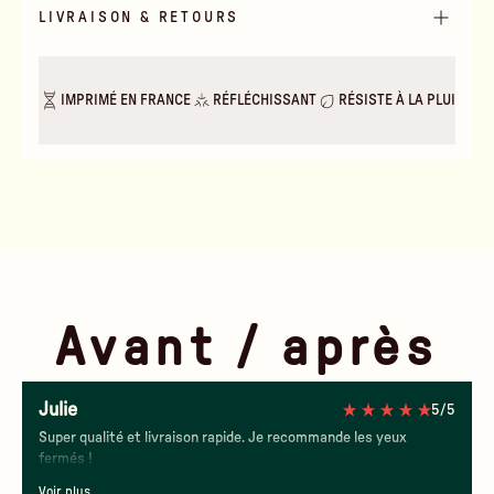
LIVRAISON & RETOURS
IMPRIMÉ EN FRANCE
RÉFLÉCHISSANT
RÉSISTE À LA PLUIE & A
Avant / après
Julie
5/5
Jour
Nuit
Super qualité et livraison rapide. Je recommande les yeux
fermés !
Voir plus