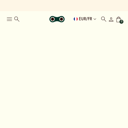
EUR
/
FR
0