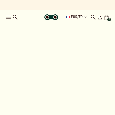
EUR
/
FR
0