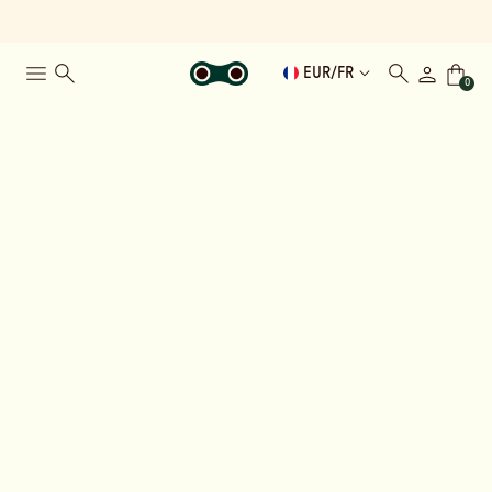
EUR
/
FR
0