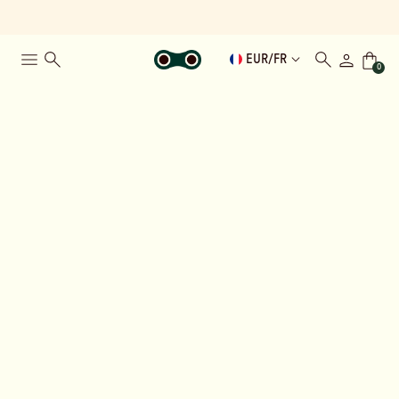
EUR
/
FR
0