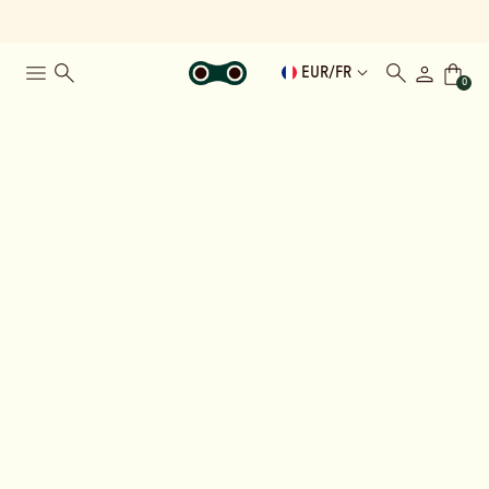
EUR
/
FR
0