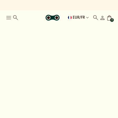
EUR
/
FR
0