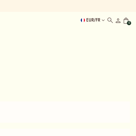
EUR
/
FR
0