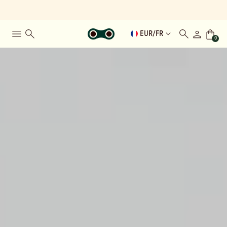
EUR
/
FR
0