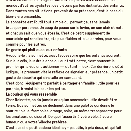
monde : d'autres cyclistes, des piétons parfois distraits, des enfants.
Dans toutes ces situations, prévenir de sa présence, c'est la base du
bien-vivre ensemble.
La sonnette est l'outil tout simple qui permet ça, sans jamais
brusquer personne. Un coup de pouce sur le levier, un son clair et net,
et chacun sait que vous êtes là. C'est ce petit supplément de
courtoisie qui rend les trajets plus fluides et plus sereins, pour vous
comme pour les autres.
Un geste qui plaît aussi aux enfants
Avouons-le : la
sonnette
, c'est l'accessoire que les enfants adorent.
Sur leur vélo, leur draisienne ou leur trottinette, c'est souvent le
premier qu'ils veulent actionner — et tant mieux. Car derrière le côté
ludique, ils prennent vite le réflexe de signaler leur présence, un petit
geste de sécurité qui s'installe en s'amusant.
C'est donc l'équipement parfait à partager en famille : utile pour les
parents, irrésistible pour les petits.
La couleur qui vous ressemble
Chez Rainette, on n'a jamais cru qu'un accessoire utile devait être
terne. Nos sonnettes se déclinent dans une palette qui donne le
sourire : bleue, framboise, orange, noire, ou même transparente pour
les amateurs de discret. De quoi l'assortir à votre vélo, à votre
humeur, ou à votre Véloche préférée.
C'est aussi le petit cadeau idéal : sympa, utile, à prix doux, et qui fait