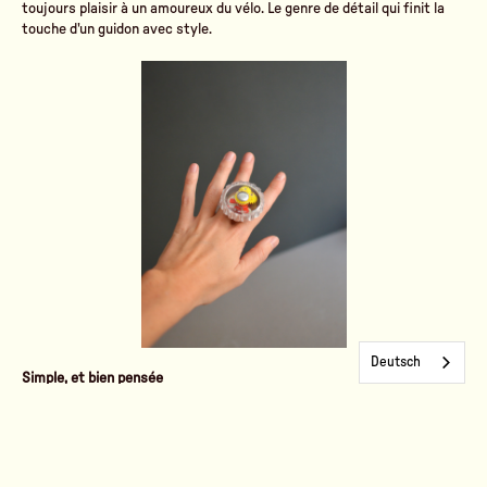
toujours plaisir à un amoureux du vélo. Le genre de détail qui finit la
touche d'un guidon avec style.
Deutsch
Simple, et bien pensée
Pas besoin de mode d'emploi : la sonnette se fixe en un geste sur le
guidon et s'actionne du bout du pouce, sans lâcher les mains du vélo.
Un son franc, une prise en main intuitive, et un petit objet qui fait son
travail jour après jour, sans chichis.
En résumé