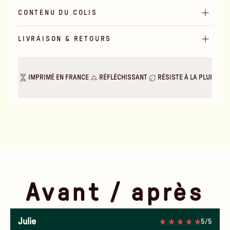
CONTENU DU COLIS
LIVRAISON & RETOURS
IMPRIMÉ EN FRANCE
RÉFLÉCHISSANT
RÉSISTE À LA PLUIE & A
Avant / après
Julie
5/5
Jour
Nuit