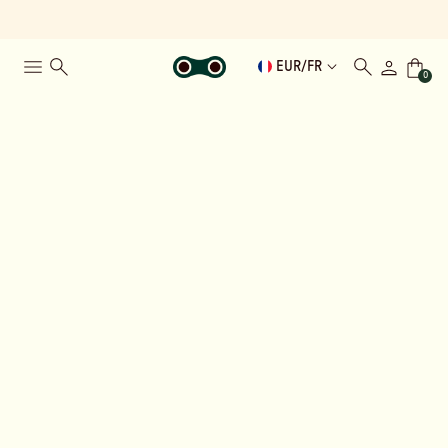
EUR
/
FR
0